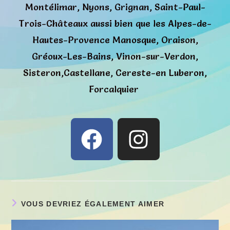
Montélimar, Nyons, Grignan, Saint-Paul-
Trois-Châteaux aussi bien que les Alpes-de-
Hautes-Provence Manosque, Oraison,
Gréoux-Les-Bains, Vinon-sur-Verdon,
Sisteron,Castellane, Cereste-en Luberon,
Forcalquier
VOUS DEVRIEZ ÉGALEMENT AIMER