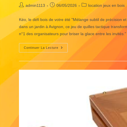
Auteur/autrice
Publication
Post
admin1113
06/05/2026
location jeux en bois
de
publiée :
category:
la
Kéo, le défi bois de votre été "Mélange subtil de précision
publication :
dans un jardin à Avignon, ce jeu de quilles tactique transfor
n°1 des organisateurs pour briser la glace entre les invités."
Location
Continuer La Lecture
Jeux
En
Bois
Keo