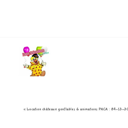
Skip
to
content
« Location châteaux gonflables & animations PACA : 84-13