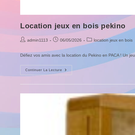
Location jeux en bois pekino
Auteur/autrice
Publication
Post
admin1113
06/05/2026
location jeux en bois
de
publiée :
category:
la
Défiez vos amis avec la location du Pekino en PACA ! Un jeu
publication :
Location
Continuer La Lecture
Jeux
En
Bois
Pekino