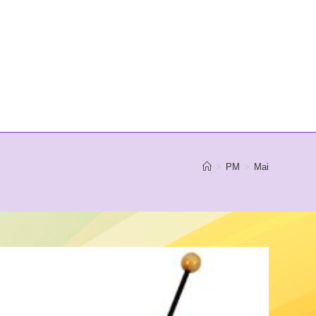
>
PM
>
Mai