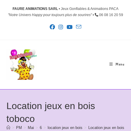
FAURE ANIMATIONS SARL
• Jeux Gonflables & Animations PACA
"Notre Univers Happy pour toujours plus de sourires"
•
06 08 16 20 59
Menu
Location jeux en bois
toboco
>
PM
>
Mai
>
6
>
location jeux en bois
>
Location jeux en bois to