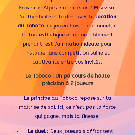
Provence-Alpes-Côte d’Azur ? Misez sur
l’authenticité et le défi avec la
location
du Toboco
. Ce jeu en bois traditionnel, à
la fois esthétique et redoutablement
prenant, est l’animation idéale pour
instaurer une compétition saine et
captivante entre vos invités.
Le Toboco : Un parcours de haute
précision à 2 joueurs
Le principe du Toboco repose sur la
maîtrise de soi. Ici, ce n’est pas la force
qui gagne, mais la finesse.
Le duel :
Deux joueurs s’affrontent