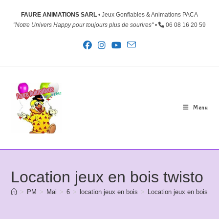
Skip
FAURE ANIMATIONS SARL
• Jeux Gonflables & Animations PACA
to
"Notre Univers Happy pour toujours plus de sourires"
•
06 08 16 20 59
content
Menu
Location jeux en bois twisto
>
PM
>
Mai
>
6
>
location jeux en bois
>
Location jeux en bois twi